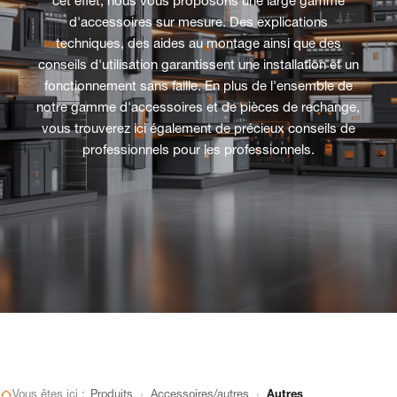
cet effet, nous vous proposons une large gamme
d'accessoires sur mesure. Des explications
techniques, des aides au montage ainsi que des
conseils d'utilisation garantissent une installation et un
fonctionnement sans faille. En plus de l'ensemble de
notre gamme d'accessoires et de pièces de rechange,
vous trouverez ici également de précieux conseils de
professionnels pour les professionnels.
›
›
Vous êtes ici :
Produits
Accessoires/autres
Autres